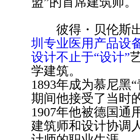
盟”的首席建筑师。
彼得・贝伦斯出
圳专业医用产品设
设计不止于“设计”
学建筑。
1893年成为慕尼黑
期间他接受了当时
1907年他被德国通
建筑师和设计协调
计师的职业生涯。