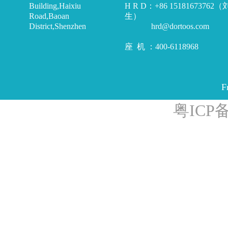
Building,Haixiu
H R D：+86 15181673762
Road,Baoan
生）
District,Shenzhen
hrd@dortoos.com
座 机 ：400-6118968
F
粤ICP备