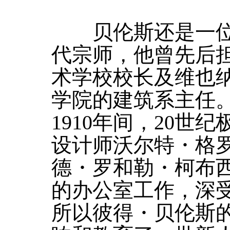
贝伦斯还是一位
代宗师，他曾先后
术学校校长及维也
学院的建筑系主任
1910年间，20世
设计师沃尔特・格
德・罗和勒・柯布
的办公室工作，深
所以彼得・贝伦斯