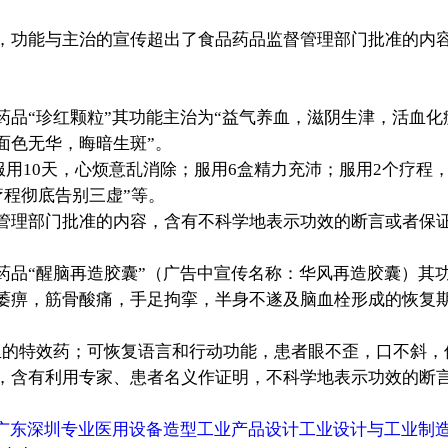
，功能与主治的宣传超出了食品药品监督管理部门批准的内
“珍红颗粒”其功能主治为“益气养血，滋阴生津，活血化
面色无华，晦暗生斑”。
服用10天，心烦意乱消除；服用6盒精力充沛；服用2个疗程
疗程彻底告别三虚”等。
管理部门批准的内容，含有不科学地表示功效的断言或者保
“醒脑再造胶囊”（广告中宣传名称：华风再造胶囊）其功
萎痹，筋骨酸痛，手足拘挛，半身不遂及脑血栓形成的恢复期
血的特效药；可恢复语言和行动功能，患者眼不歪，口不斜，
，含有利用专家、患者名义作证明，不科学地表示功效的断
广东深圳专业医用设备造型工业产品设计工业设计与工业制