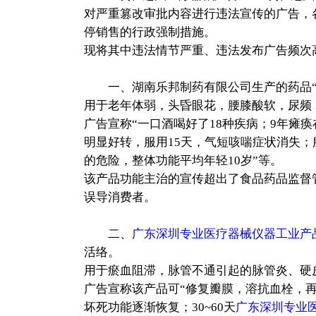
对严重篡改审批内容进行违法宣传的广告，
停销售的行政强制措施。
现将其中违法情节严重、违法发布广告频次
一、湖南乐邦制药有限公司生产的药品“龟
用于老年体弱，头昏眼花，腰膝酸软，尿频
广告宣称“一口酒喝好了18种疾病；9年瘫
明显好转，服用15天，气短咳喘症状消失
的危险，整体功能平均年轻10岁”等。
该产品功能主治的宣传超出了食品药品监督
误导消费者。
二、
广东深圳专业医疗器械仪器工业产
活络。
用于瘀血阻滞，脉管不通引起的脉管炎、硬
广告宣称该产品可“修复瓣膜，溶抗血栓，再生
坏死功能逐渐恢复；30~60天
广东深圳专业