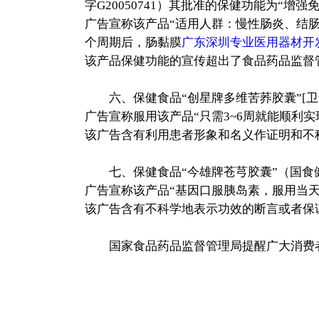
字G20050741）其批准的保健功能为“增强
广告宣称该产品“适用人群：慢性肠炎、结肠
个周期后，肠黏膜
广东深圳专业医用器材开
该产品保健功能的宣传超出了食品药品监督
六、保健食品“创星牌多维苦荞胶囊”[卫食健
广告宣称服用该产品“只需3~6周就能顺利
该广告含有利用患者形象和名义作证明和不
七、保健食品“今雄牌苍芎胶囊”（国食健字G
广告宣称该产品“基因口服胰岛素，服用当
该广告含有不科学地表示功效的断言或者保
国家食品药品监督管理局提醒广大消费者