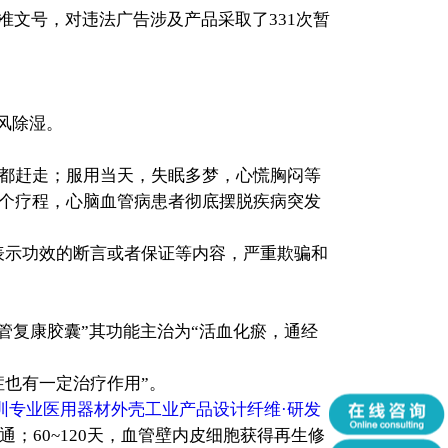
文号，对违法广告涉及产品采取了331次暂
风除湿。
病都赶走；服用当天，失眠多梦，心慌胸闷等
3个疗程，心脑血管病患者彻底摆脱疾病突发
表示功效的断言或者保证等内容，严重欺骗和
管复康胶囊”其功能主治为“活血化瘀，通经
也有一定治疗作用”。
圳专业医用器材外壳工业产品设计纤维·研发
通；60~120天，血管壁内皮细胞获得再生修