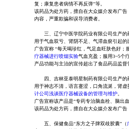
复；康复患者病情不再反弹”等。
该药品为处方药，擅自在大众媒介发布广告
内容，严重欺骗和误导消费者。
三、辽宁中医学院药业有限公司生产的药品
用于气血双亏、肾阴不足、气滞血瘀引起的
广告宣称 “每天喝珍红，气足血旺肤色好；
疗器械进行喷烟实验
气血充盈；服用3~5个
产品功能与主治的宣传超出了食品药品监督
四、吉林亚泰明星制药有限公司生产的药品
用于神志不清，语言蹇涩，口角流涎，肾虚
计公司浅谈医疗器械设备的管理与维护
。
广告宣称该产品是“专药专治脑血栓、脑出
该药品为处方药，擅自在大众媒介发布广告
五、保健食品“东方之子牌双歧胶囊”（