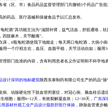
各省（区、市）食品药品监督管理部门共撤销3个药品广告批准
高的药品、医疗器械和保健食品予以汇总发布。
蛇酒”其功能主治为“滋阴补肾，益气活血，舒筋通络，祛
，四肢麻木，关节酸痛”。
痪在床，6瓶龟蛇酒使我下地能走；每天两口龟蛇酒，大病小
；服用一个疗程左右，血压、血脂平稳，关节活动自如；服用
管理部门批准的内容，含有利用患者名义作证明和不科学地
品设计深圳的地标建筑
陕西东泰制药有限公司生产的药品“脉
皮病、动脉硬化性下肢血管闭塞症，对冠心病、脑血栓后遗症
细胞；服用6~12天，有效裂解凝血块；12~30天，
广东深
医用器材外观工业产品设计脂肪肝医疗体操
，静脉血管逐步畅