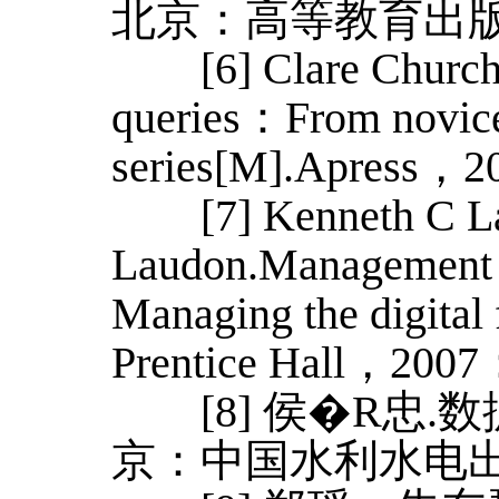
北京：高等教育出版社，
[6] Clare Churche
queries：From novice 
series[M].Apress，2
[7] Kenneth C La
Laudon.Management 
Managing the digital 
Prentice Hall，2007
[8] 侯�R忠.数
京：中国水利水电出版社