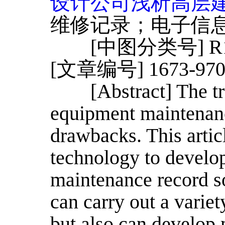
设计公司浅析高层
维修记录；电子信
[中图分类号] R19
[文章编号] 1673-970
[Abstract] The trad
equipment maintenan
drawbacks. This artic
technology to develop
maintenance record 
can carry out a variet
but also can develop