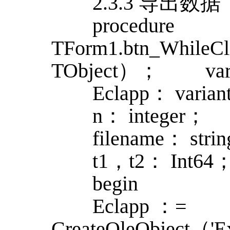
2.3.3 导出数据
procedure
TForm1.btn_WhileC
TObject）； va
Eclapp： varian
n： integer；
filename： stri
t1，t2： Int64
begin
Eclapp ：=
CreateOleObject（'E