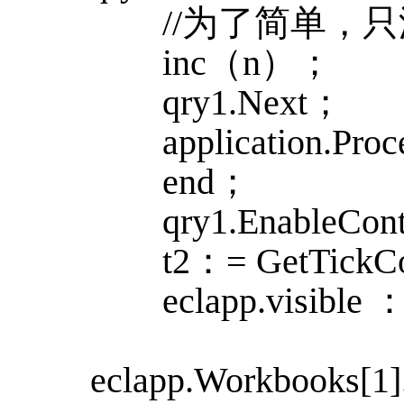
//为了简单，只
inc（n）；
qry1.Next；
application.Proc
end；
qry1.EnableCont
t2：= GetTickC
eclapp.visible ：
eclapp.Workbooks[