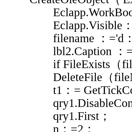
Eclapp.WorkBoo
Eclapp.Visible：
filename ：='d
lbl2.Caption ：=
if FileExists（fi
DeleteFile（fil
t1：= GetTickC
qry1.DisableCon
qry1.First；
n：=2；