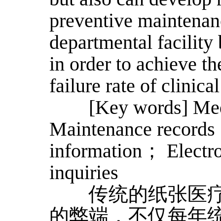
preventive maintenan
departmental facility 
in order to achieve t
failure rate of clinic
[Key words] Medi
Maintenance records
information； Electro
inquiries
传统的纸张医疗
的弊端，不仅每年