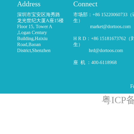
Address
Connect
深圳市宝安区海秀路
市场部：+86 15220060733
龙光世纪大厦A座15楼
生）
Floor 15, Tower A
market@dortoos.com
,Logan Century
Building,Haixiu
H R D：+86 15181673762
Road,Baoan
生）
District,Shenzhen
hrd@dortoos.com
座 机 ：400-6118968
F
粤ICP备