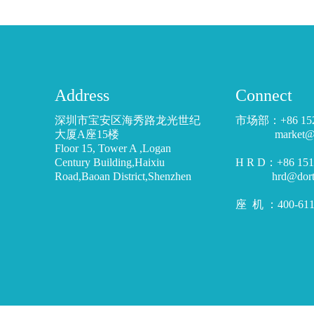
Address
Connect
深圳市宝安区海秀路龙光世纪
市场部：+86 15
大厦A座15楼
market@dor
Floor 15, Tower A ,Logan
Century Building,Haixiu
H R D：+86 1
Road,Baoan District,Shenzhen
hrd@dortoo
座 机 ：400-611