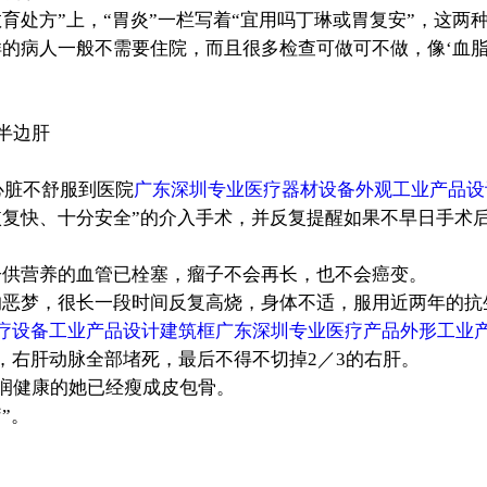
育处方”上，“胃炎”一栏写着“宜用吗丁琳或胃复安”，这两
的病人一般不需要住院，而且很多检查可做可不做，像‘血脂
半边肝
心脏不舒服到医院
广东深圳专业医疗器材设备外观工业产品设
恢复快、十分安全”的介入手术，并反复提醒如果不早日手术
。
子供营养的血管已栓塞，瘤子不会再长，也不会癌变。
的恶梦，很长一段时间反复高烧，身体不适，服用近两年的抗
疗设备工业产品设计建筑框
广东深圳专业医疗产品外形工业
，右肝动脉全部堵死，最后不得不切掉2／3的右肝。
红润健康的她已经瘦成皮包骨。
”。