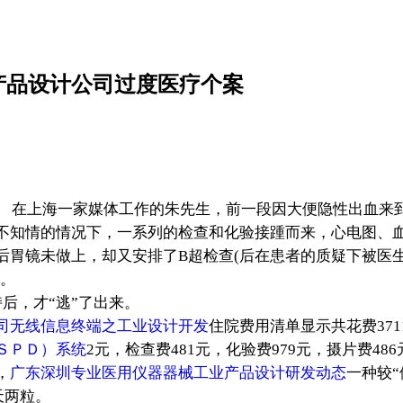
产品设计公司过度医疗个案
在上海一家媒体工作的朱先生，前一段因大便隐性出血来到
不知情的情况下，一系列的检查和化验接踵而来，心电图、
后胃镜未做上，却又安排了B超检查(后在患者的质疑下被医
)。
后，才“逃”了出来。
司无线信息终端之工业设计开发
住院费用清单显示共花费371
ＳＰＤ）系统
2元，检查费481元，化验费979元，摄片费486
，
广东深圳专业医用仪器器械工业产品设计研发动态
一种较“
天两粒。