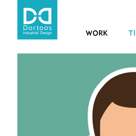
WORK
T