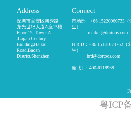
Address
Connect
深圳市宝安区海秀路
市场部：+86 15220060733
龙光世纪大厦A座15楼
生）
Floor 15, Tower A
market@dortoos.com
,Logan Century
Building,Haixiu
H R D：+86 15181673762
Road,Baoan
生）
District,Shenzhen
hrd@dortoos.com
座 机 ：400-6118968
F
粤ICP备