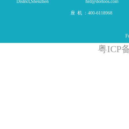
District,Shenzhen
hrd@dortoos.com
座 机 ：400-6118968
F
粤ICP备