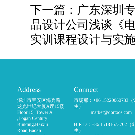
下一篇：
广东深圳
品设计公司浅谈《
实训课程设计与实
Address
Connect
深圳市宝安区海秀路
市场部：+86 15220060733
龙光世纪大厦A座15楼
生）
Floor 15, Tower A
market@dortoos.com
,Logan Century
Building,Haixiu
H R D：+86 15181673762
Road,Baoan
生）