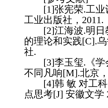
[1]张宪荣.工业
工业出版社，2011.
[2]江海波.明
的理论和实践[C]
社.
[3]李玉玺.《
不同凡响[M].北京
[4]韩 敏 对工
点思考[J] 安徽文学 2