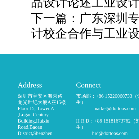
品设计论述工业设
下一篇：
广东深圳
计校企合作与工业
Address
Connect
深圳市宝安区海秀路
市场部：+86 15220060733
龙光世纪大厦A座15楼
生）
Floor 15, Tower A
market@dortoos.com
,Logan Century
Building,Haixiu
H R D：+86 15181673762
Road,Baoan
生）
District,Shenzhen
hrd@dortoos.com