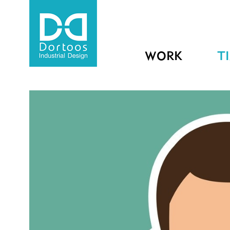
WORK
T